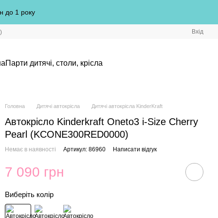
н до 1 року
Вхід
)
на
Парти дитячі, столи, крісла
Головна
Дитячі автокрісла
Дитячі автокрісла KinderKraft
Автокрісло Kinderkraft Oneto3 i-Size Cherry
Pearl (KCONE300RED0000)
Немає в наявності
Артикул: 86960
Написати відгук
7 090 грн
Виберіть колір