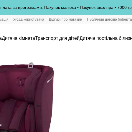
плата за програмами: Пакунок малюка • Пакунок школяра • 7000 гр
мація
Угода користувача
Відгуки про магазин
Публічний договір (оферта
а
Дитяча кімната
Транспорт для дітей
Дитяча постільна білиз