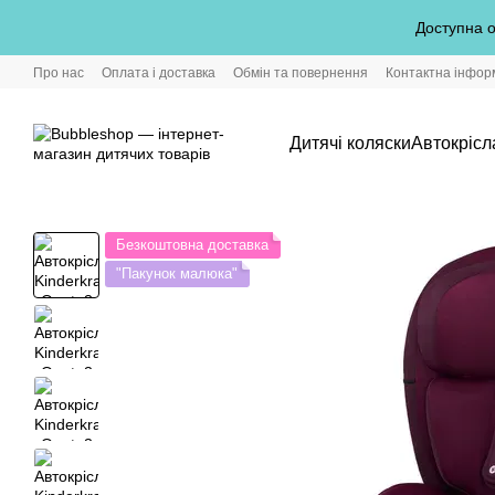
Перейти до основного контенту
Доступна о
Про нас
Оплата і доставка
Обмін та повернення
Контактна інфор
Дитячі коляски
Автокрісл
Безкоштовна доставка
"Пакунок малюка"