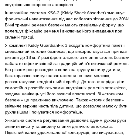
внутрішньою стороною автокрісла.
Інноваційна система KSA-2 (Kiddy Shock Absorber) зменшує
фронтальні навантаження під час лобового зіткнення до 30%!
Бічні тримачі ременя безпеки мають спеціальну форму, що
полегшує фіксацію ременя і виключає його випадання при
сильній трясці.
У комплект Kiddy GuardianFix 3 входить комфортний пакет і
спеціальний «столик безпеки», що використовується при вазі
дитини до 18 кг. У разі фронтального зіткнення столик безпеки
набагато ефективніший за традиційний п'ятиточковий ремень.
Він рівномірно розподіляє вплив на грудну клітину дитини,
багаторазово знижує навантаження на шию малюка,
розвантажуючи тендітні шийні хребці. До того ж нерідко діти
самостійно розстібають замки внутрішніх ременів автокрісла,
зводячи нанівець усі його захисні властивості. Зі «столиком
безпеки» це практично виключено. Також «столик безпеки»
звільняє верхню честь тіла дитини, що дозволяє малюку бути
рухливішим і почуватися комфортніше.
Унікальна система регулювання дозволяє одним рухом руки
змінити висоту та ширину спинки дитячого автокрісла.
Підвісний валик удосконаленої конструкції, що висувається,