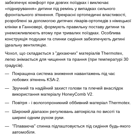
забезпечує комфорт при довгих поїздках і виключає
«піднирування» дитини під ремінь у випадках сильного
фронтального зіткнення. Прекрасні ортопедичні властивості,
розроблені за допомогою дитячих лікарів-ортопедів з німецької
клініки в Ганновері, формують правильну поставу дитини та
унеможливлюють втому при тривалих поїздках. Особлива
конструкція подушки та спинки сидіння забезпечують дитині
ідеальну вентиляцію.
Чохол, що складається з "дихаючих" матеріалів Thermotex,
легко знімається для чищення та прання (при температурі 30
градусів).
Покращена система зниження навантажень під час
лобових зіткнень KSA-2.
Зручний та надійний захист голови та плечей внаслідок
використання матеріалу HoneyComb V2.
Повітря - і вологопроникний оббивний матеріал Thermotex.
Широкий діапазон регулювань автокрісла по висоті та
ширині одним рухом руки.
"Плаваюча" спинка підлаштовується під сидіння будь-якого
автомобіля.