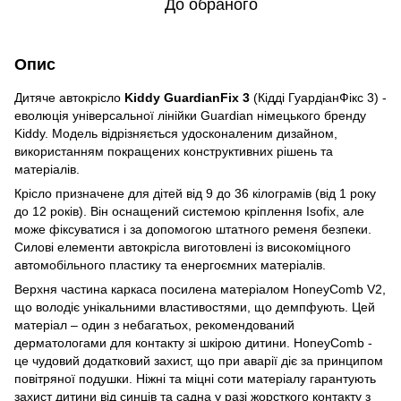
До обраного
Опис
Дитяче автокрісло
Kiddy GuardianFix 3
(Кідді ГуардіанФікс 3) -
еволюція універсальної лінійки Guardian німецького бренду
Kiddy. Модель відрізняється удосконаленим дизайном,
використанням покращених конструктивних рішень та
матеріалів.
Крісло призначене для дітей від 9 до 36 кілограмів (від 1 року
до 12 років). Він оснащений системою кріплення Isofix, але
може фіксуватися і за допомогою штатного ременя безпеки.
Силові елементи автокрісла виготовлені із високоміцного
автомобільного пластику та енергоємних матеріалів.
Верхня частина каркаса посилена матеріалом HoneyComb V2,
що володіє унікальними властивостями, що демпфують. Цей
матеріал – один з небагатьох, рекомендований
дерматологами для контакту зі шкірою дитини. HoneyComb -
це чудовий додатковий захист, що при аварії діє за принципом
повітряної подушки. Ніжні та міцні соти матеріалу гарантують
захист дитини від синців та садна у разі жорсткого контакту з