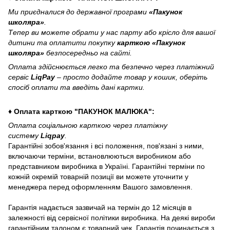
Ми приєдналися до державної програми
«Пакунок
школяра»
.
Тепер ви можете обрати у нас парту або крісло для вашої
дитини та оплатити покупку
карткою «Пакунок
школяра»
безпосередньо на сайті.
Оплата здійснюється легко та безпечно через платіжний
сервіс
LiqPay
– просто додайте товар у кошик, оберіть
спосіб оплати та введіть дані картки.
♦ Оплата карткою "ПАКУНОК МАЛЮКА":
Оплата соціальною карткою через платіжну
систему
Liqpay
.
Гарантійні зобов'язання і всі положення, пов'язані з ними,
включаючи терміни, встановлюються виробником або
представником виробника в Україні. Гарантійні терміни по
кожній окремій товарній позиції ви можете уточнити у
менеджера перед оформленням Вашого замовлення.
Гарантія надається зазвичай на термін до 12 місяців в
залежності від сервісної політики виробника. На деякі вироби
гарантійним талоном є товарний чек. Гарантія починається з