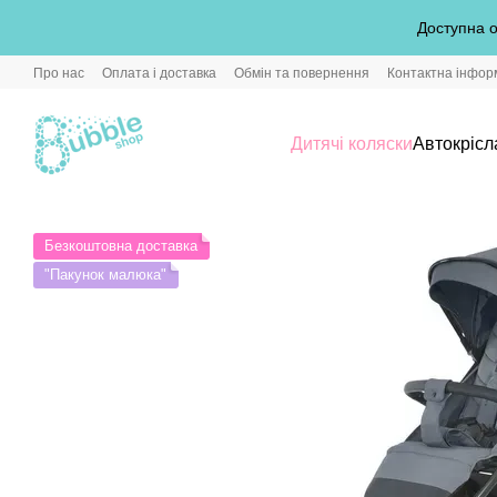
Перейти до основного контенту
Доступна о
Про нас
Оплата і доставка
Обмін та повернення
Контактна інфор
Дитячі коляски
Автокрісл
Безкоштовна доставка
"Пакунок малюка"