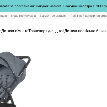
плата за програмами: Пакунок малюка • Пакунок школяра • 7000 гр
мація
Угода користувача
Відгуки про магазин
Публічний договір (оферта
а
Дитяча кімната
Транспорт для дітей
Дитяча постільна білиз