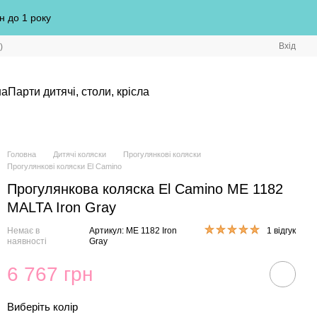
н до 1 року
Вхід
)
на
Парти дитячі, столи, крісла
Головна
Дитячі коляски
Прогулянкові коляски
Прогулянкові коляски El Camino
Прогулянкова коляска El Camino ME 1182
MALTA Iron Gray
Немає в
Артикул: ME 1182 Iron
1 відгук
наявності
Gray
6 767 грн
Виберіть колір