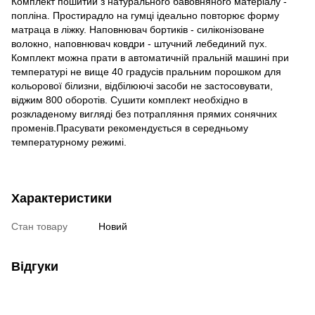
Комплект пошитий з натурального бавовняного матеріалу -
попліна. Простирадло на гумці ідеально повторює форму
матраца в ліжку. Наповнювач бортиків - силіконізоване
волокно, наповнювач ковдри - штучний лебединий пух.
Комплект можна прати в автоматичній пральній машині при
температурі не вище 40 градусів пральним порошком для
кольорової білизни, відбілюючі засоби не застосовувати,
віджим 800 оборотів. Сушити комплект необхідно в
розкладеному вигляді без потрапляння прямих сонячних
променів.Прасувати рекомендується в середньому
температурному режимі.
Характеристики
Стан товару
Новий
Відгуки