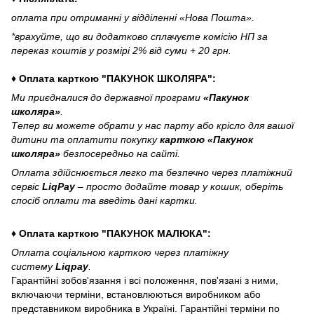
оплата при отриманні у відділенні «Нова Пошта».
*врахуйте, що ви додатково сплачуєте комісію НП за
переказ коштів у розмірі 2% від суми + 20 грн.
♦ Оплата карткою "ПАКУНОК ШКОЛЯРА":
Ми приєдналися до державної програми
«Пакунок
школяра»
.
Тепер ви можете обрати у нас парту або крісло для вашої
дитини та оплатити покупку
карткою «Пакунок
школяра»
безпосередньо на сайті.
Оплата здійснюється легко та безпечно через платіжний
сервіс
LiqPay
– просто додайте товар у кошик, оберіть
спосіб оплати та введіть дані картки.
♦ Оплата карткою "ПАКУНОК МАЛЮКА":
Оплата соціальною карткою через платіжну
систему
Liqpay
.
Гарантійні зобов'язання і всі положення, пов'язані з ними,
включаючи терміни, встановлюються виробником або
представником виробника в Україні. Гарантійні терміни по