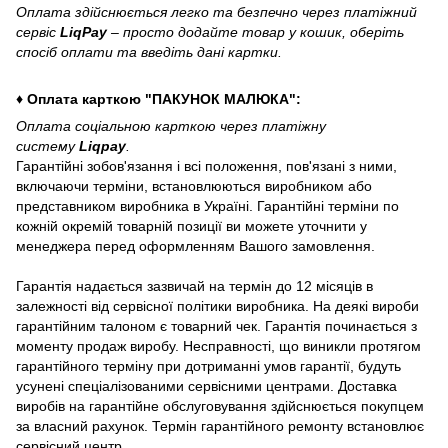
Оплата здійснюється легко та безпечно через платіжний
сервіс
LiqPay
– просто додайте товар у кошик, оберіть
спосіб оплати та введіть дані картки.
♦ Оплата карткою "ПАКУНОК МАЛЮКА":
Оплата соціальною карткою через платіжну
систему
Liqpay
.
Гарантійні зобов'язання і всі положення, пов'язані з ними,
включаючи терміни, встановлюються виробником або
представником виробника в Україні. Гарантійні терміни по
кожній окремій товарній позиції ви можете уточнити у
менеджера перед оформленням Вашого замовлення.
Гарантія надається зазвичай на термін до 12 місяців в
залежності від сервісної політики виробника. На деякі вироби
гарантійним талоном є товарний чек. Гарантія починається з
моменту продаж виробу. Несправності, що виникли протягом
гарантійного терміну при дотриманні умов гарантії, будуть
усунені спеціалізованими сервісними центрами. Доставка
виробів на гарантійне обслуговування здійснюється покупцем
за власний рахунок. Термін гарантійного ремонту встановлює
сервісний центр.