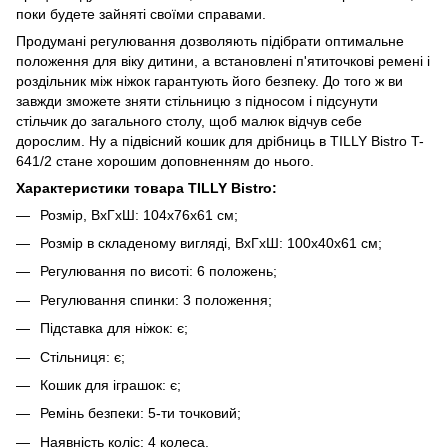
поки будете зайняті своїми справами.
Продумані регулювання дозволяють підібрати оптимальне
положення для віку дитини, а встановлені п'ятиточкові ремені і
роздільник між ніжок гарантують його безпеку. До того ж ви
завжди зможете зняти стільницю з підносом і підсунути
стільчик до загального столу, щоб малюк відчув себе
дорослим. Ну а підвісний кошик для дрібниць в TILLY Bistro T-
641/2 стане хорошим доповненням до нього.
Характеристики товара TILLY Bistro:
Розмір, ВхГхШ: 104x76x61 см;
Розмір в складеному вигляді, ВхГхШ: 100x40x61 см;
Регулювання по висоті: 6 положень;
Регулювання спинки: 3 положення;
Підставка для ніжок: є;
Стільниця: є;
Кошик для іграшок: є;
Ремінь безпеки: 5-ти точковий;
Наявність коліс: 4 колеса.