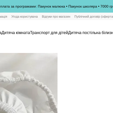
плата за програмами: Пакунок малюка • Пакунок школяра • 7000 гр
мація
Угода користувача
Відгуки про магазин
Публічний договір (оферта
а
Дитяча кімната
Транспорт для дітей
Дитяча постільна білиз