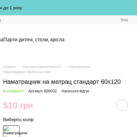
н до 1 року
Вхід
)
на
Парти дитячі, столи, крісла
Головна
Постільні приналежності
Наматрацники
Наматрацники Маленька Соня
Наматрацник на матрац стандарт 60х120
В наявності
Артикул: 800032
Написати відгук
510 грн
Виберіть колір