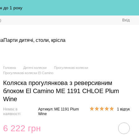
н до 1 року
Вхід
)
на
Парти дитячі, столи, крісла
Головна
Дитячі коляски
Прогулянкові коляски
Прогулянкові коляски El Camino
Коляска прогулянкова з реверсивним
блоком El Camino ME 1191 CHLOE Plum
Wine
Немає в
Артикул: ME 1191 Plum
1 відгук
наявності
Wine
6 222 грн