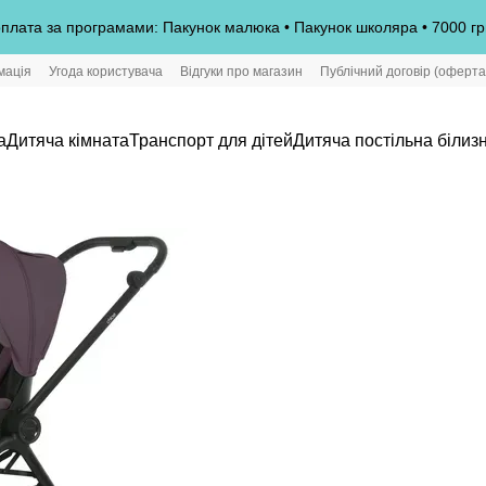
плата за програмами: Пакунок малюка • Пакунок школяра • 7000 гр
мація
Угода користувача
Відгуки про магазин
Публічний договір (оферта
а
Дитяча кімната
Транспорт для дітей
Дитяча постільна білиз