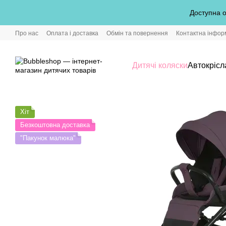
Перейти до основного контенту
Доступна о
Про нас
Оплата і доставка
Обмін та повернення
Контактна інфор
Дитячі коляски
Автокрісл
Хіт
Безкоштовна доставка
"Пакунок малюка"